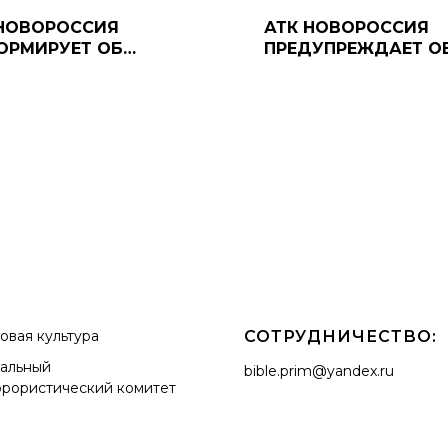
 НОВОРОССИЯ
АТК НОВОРОССИЯ
ОРМИРУЕТ ОБ
ПРЕДУПРЕЖДАЕТ О
ЛОВНОЙ
УГОЛОВНОЙ
ТСТВЕННОСТИ ЗА
ОТВЕТСТВЕННОСТИ 
АНИЗАЦИЮ МАССОВЫХ
ЗАВЕДОМО ЛОЖНЫ
ПОРЯДКОВ
СПЕЦИАЛИЗИРОВА
СЛУЖБ
овая культура
СОТРУДНИЧЕСТВО:
альный
bible.prim@yandex.ru
ррористический комитет