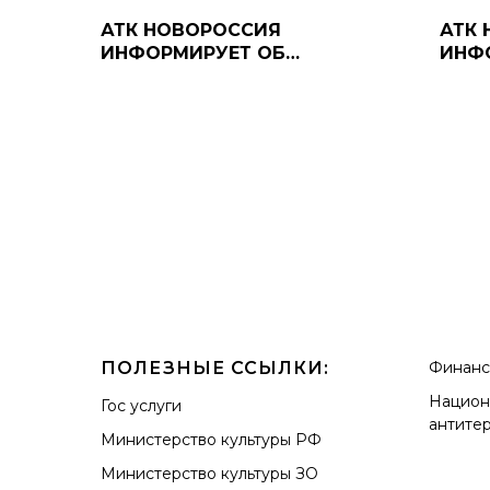
АТК НОВОРОССИЯ
АТК
ИНФОРМИРУЕТ ОБ
ИНФ
УГОЛОВНОЙ
УГО
ОТВЕТСТВЕННОСТИ ЗА
ОТВЕ
ДИСКРЕДИТАЦИЮ
ОРГ
ВООРУЖЕННЫХ СИЛ
БЕС
РОССИЙСКОЙ ФЕДЕРАЦИИ
ПОЛЕЗНЫЕ ССЫЛКИ:
Финанс
Национ
Гос услуги
антите
Министерство культуры РФ
Министерство культуры ЗО