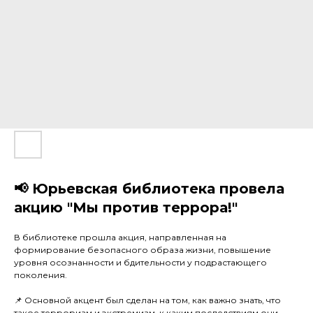
📢 Юрьевская библиотека провела
акцию "Мы против террора!"
В библиотеке прошла акция, направленная на
формирование безопасного образа жизни, повышение
уровня осознанности и бдительности у подрастающего
поколения.
⠀
📌 Основной акцент был сделан на том, как важно знать, что
такое терроризм и экстремизм, к каким последствиям они