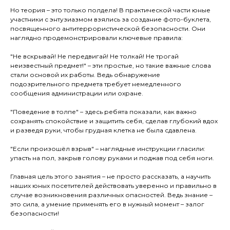
Но теория – это только полдела! В практической части юные
участники с энтузиазмом взялись за создание фото-буклета,
посвященного антитеррористической безопасности. Они
наглядно продемонстрировали ключевые правила:
"Не вскрывай! Не передвигай! Не толкай! Не трогай
неизвестный предмет!" – эти простые, но такие важные слова
стали основой их работы. Ведь обнаружение
подозрительного предмета требует немедленного
сообщения администрации или охране.
"Поведение в толпе" – здесь ребята показали, как важно
сохранять спокойствие и защитить себя, сделав глубокий вдох
и разведя руки, чтобы грудная клетка не была сдавлена.
"Если произошёл взрыв" – наглядные инструкции гласили:
упасть на пол, закрыв голову руками и поджав под себя ноги.
Главная цель этого занятия – не просто рассказать, а научить
наших юных посетителей действовать уверенно и правильно в
случае возникновения различных опасностей. Ведь знание –
это сила, а умение применять его в нужный момент – залог
безопасности!