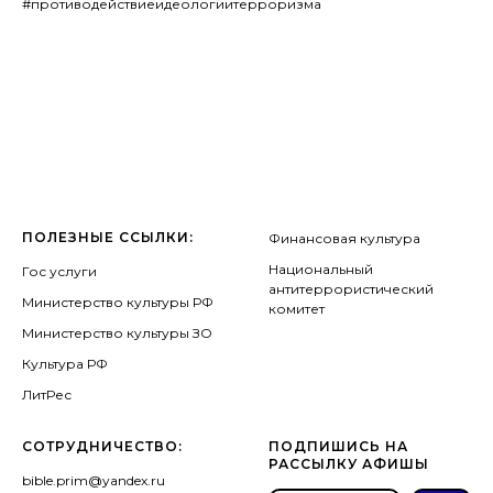
#противодействиеидеологиитерроризма
ПОЛЕЗНЫЕ ССЫЛКИ:
Финансовая культура
Национальный
Гос услуги
антитеррористический
Министерство культуры РФ
комитет
Министерство культуры ЗО
Культура РФ
ЛитРес
СОТРУДНИЧЕСТВО:
ПОДПИШИСЬ НА
РАССЫЛКУ АФИШЫ
bible.prim@yandex.ru