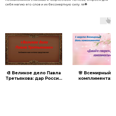
себя магию его слов и их бессмертную силу. 📜🌟
🎨 Великое дело Павла
🌸 Всемирный д
Третьякова: дар России
комплимента: с
и миру
добрых слов 