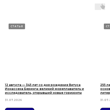
СТАТЬЯ
С
12 августа — 345 лет со дня рождения Витуса
255 л
Ионассена Беринга: великий мореплаватель и
основ
исследователь, открывший новые горизонты
лите
31.07.2026
31.07